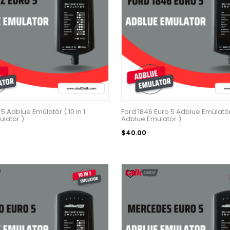
5 Adblue Emülatör ( 10 in 1
Ford 1846 Euro 5 Adblue Emülatör (
latör )
Adblue Emulatör )
$40.00