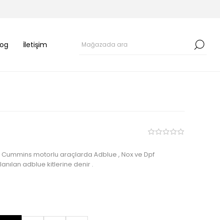
log
İletişim
iş Cummins motorlu araçlarda Adblue , Nox ve Dpf
lanılan adblue kitlerine denir .