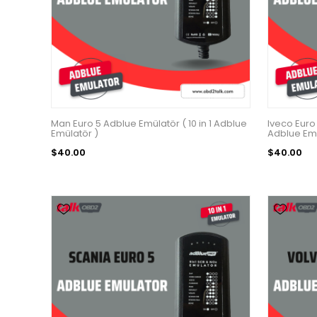
Man Euro 5 Adblue Emülatör ( 10 in 1 Adblue
Iveco Euro 
Emülatör )
Adblue Emu
$40.00
$40.00