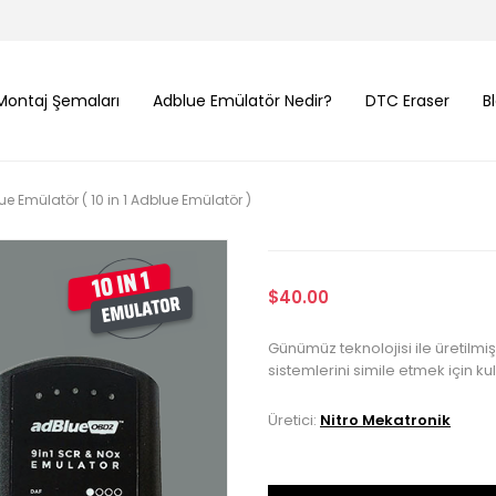
Montaj Şemaları
Adblue Emülatör Nedir?
DTC Eraser
B
 Emülatör ( 10 in 1 Adblue Emülatör )
$40.00
Günümüz teknolojisi ile üretilm
sistemlerini simile etmek için kul
Üretici:
Nitro Mekatronik