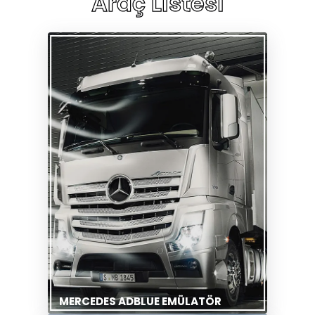
Araç Listesi
MERCEDES ADBLUE EMÜLATÖR