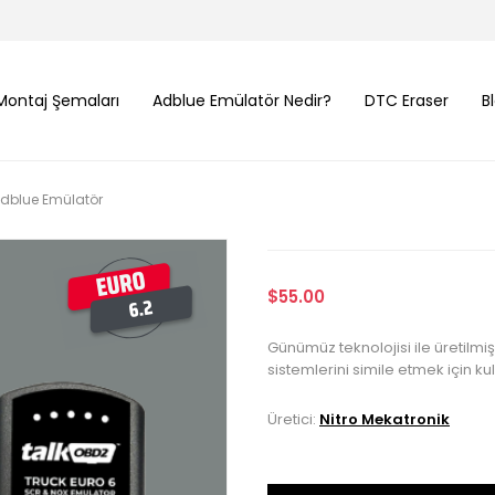
Montaj Şemaları
Adblue Emülatör Nedir?
DTC Eraser
B
Adblue Emülatör
$55.00
Günümüz teknolojisi ile üretilmi
sistemlerini simile etmek için kul
Üretici:
Nitro Mekatronik