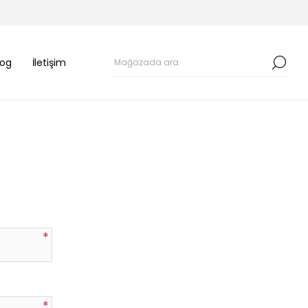
log
İletişim
*
*