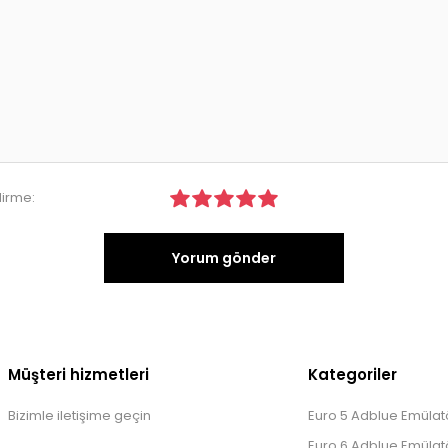
irme:
Yorum gönder
Müşteri hizmetleri
Kategoriler
Bizimle iletişime geçin
Euro 5 Adblue Emülatö
Euro 6 Adblue Emülatö