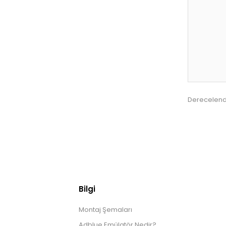
Derecelend
Bilgi
Montaj Şemaları
Adblue Emülatör Nedir?