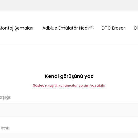
Montaj Şemaları
Adblue Emülatör Nedir?
DTC Eraser
B
Kendi görüşünü yaz
Sadece kayıtlı kullanıcılar yorum yazabilir
şlığı:
etni: