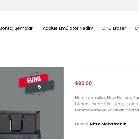
Montaj Şemaları
Adblue Emülatör Nedir?
DTC Eraser
B
$90.00
Hata kodu silici, New Holland E
bilinen sokete tak – çalıştır ola
temizleyemeye yarayan cihaza 
Üretici:
Nitro Mekatronik