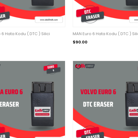
6 Hata Kodu ( DTC ) Silici
MAN Euro 6 Hata Kodu ( DTC ) Sili
$90.00