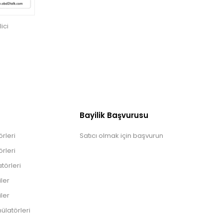
ici
Bayilik Başvurusu
rleri
Satıcı olmak için başvurun
rleri
törleri
iler
iler
ülatörleri