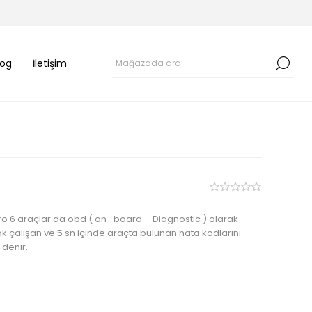
log
İletişim
uro 6 araçlar da obd ( on- board – Diagnostic ) olarak
rak çalışan ve 5 sn içinde araçta bulunan hata kodlarını
denir.