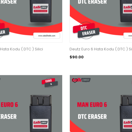
Hata Kodu ( DTC ) Silici
Deutz Euro 6 Hata Kodu ( DTC ) Sil
$90.00