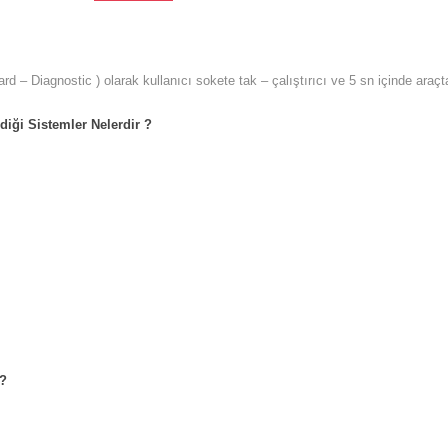
ard – Diagnostic ) olarak kullanıcı sokete tak – çalıştırıcı ve 5 sn içinde ar
iği Sistemler Nelerdir ?
 ?