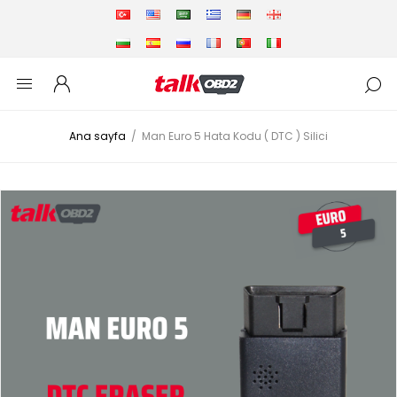
Ana sayfa
/
Man Euro 5 Hata Kodu ( DTC ) Silici