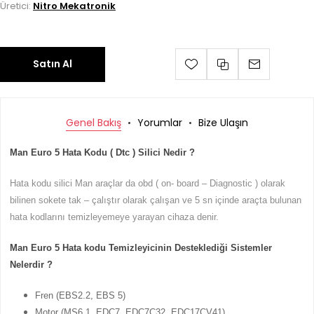
Üretici:
Nitro Mekatronik
Satın Al
Genel Bakış
Yorumlar
Bize Ulaşın
Man Euro 5 Hata Kodu ( Dtc ) Silici Nedir ?
Hata kodu silici Man araçlar da obd ( on- board – Diagnostic ) olarak
bilinen sokete tak – çalıştır olarak çalışan ve 5 sn içinde araçta bulunan
hata kodlarını temizleyemeye yarayan cihaza denir.
Man Euro 5 Hata kodu Temizleyicinin Desteklediği Sistemler
Nelerdir ?
Fren (EBS2.2, EBS 5)
Motor (MS6.1, EDC7, EDC7C32, EDC17CV41)