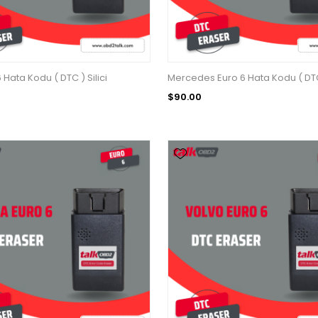
Hata Kodu ( DTC ) Silici
Mercedes Euro 6 Hata Kodu ( DTC 
$90.00