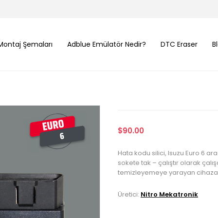
Montaj Şemaları
Adblue Emülatör Nedir?
DTC Eraser
B
$90.00
Hata kodu silici, Isuzu Euro 6 a
sokete tak – çalıştır olarak çal
temizleyemeye yarayan cihaza 
Üretici:
Nitro Mekatronik