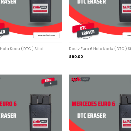
Hata Kodu ( DTC ) Silici
Deutz Euro 6 Hata Kodu ( DTC ) Sil
$90.00