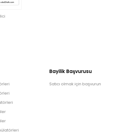
ici
Bayilik Başvurusu
rleri
Satıcı olmak için başvurun
rleri
törleri
iler
iler
ülatörleri