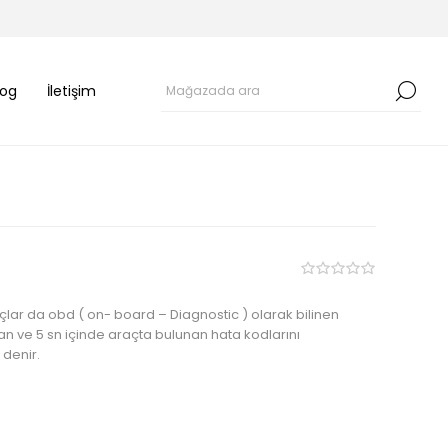
log
İletişim
raçlar da obd ( on- board – Diagnostic ) olarak bilinen
ışan ve 5 sn içinde araçta bulunan hata kodlarını
denir.