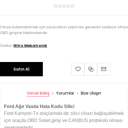
Cihazı kullanabilmek için sürücülerin yapması gereken sadece cihazı
OBD girişine takılmalarıdır.
Üretici:
Nitro Mekatronik
Satın Al
Genel Bakış
Yorumlar
Bize Ulaşın
Ford Ağır Vasıta Hata Kodu Silici
Ford Kamyon-Tır araçlarında dtc silici cihazı bağlayabilmek
için araçda OBD Soket girişi ve CANBUS protokolü olması
gerekmektedir.