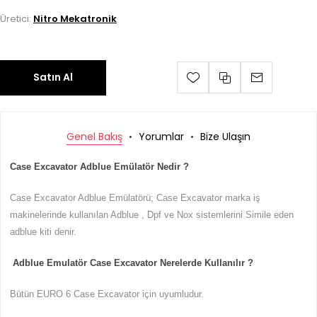
Üretici:
Nitro Mekatronik
Satın Al
Genel Bakış
Yorumlar
Bize Ulaşın
Case Excavator Adblue Emülatör Nedir ?
Case Excavator Adblue Emülatörü; Case Excavator marka iş
makinelerinde kullanılan Adblue , Dpf ve Nox sistemlerini Simile eden
adblue kiti denir.
Adblue Emulatör Case Excavator Nerelerde Kullanılır ?
Bütün EURO 6 Case Excavator için uyumludur.