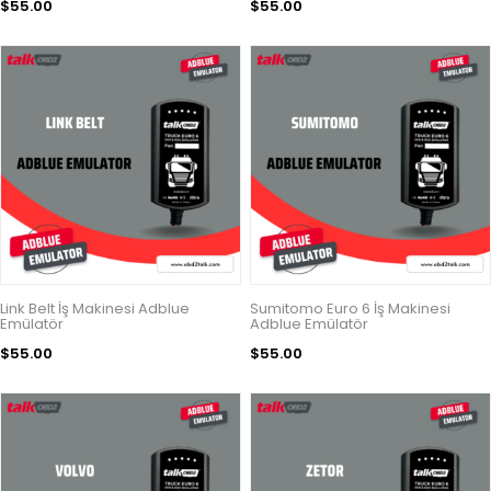
$55.00
$55.00
Link Belt İş Makinesi Adblue
Sumitomo Euro 6 İş Makinesi
Emülatör
Adblue Emülatör
$55.00
$55.00