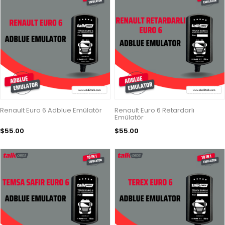
Renault Euro 6 Adblue Emülatör
Renault Euro 6 Retardarlı
Emülatör
$55.00
$55.00