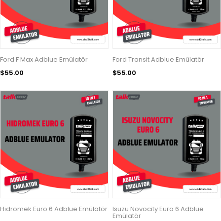
Ford F Max Adblue Emülatör
Ford Transit Adblue Emülatör
$55.00
$55.00
Hidromek Euro 6 Adblue Emülatör
Isuzu Novocity Euro 6 Adblue
Emülatör