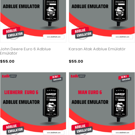
John Deere Euro 6 Adblue
Karsan Atak Adblue Emülatör
Emülatör
$55.00
$55.00