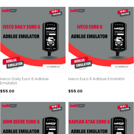
Iveco Daily Euro 6 Adblue
Iveco Euro 6 Adblue Emülatör
Emülatör
$55.00
$55.00