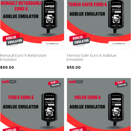
Renault Euro 6 Retardarlı
Temsa Safir Euro 6 Adblue
Emülatör
Emülatör
$55.00
$55.00