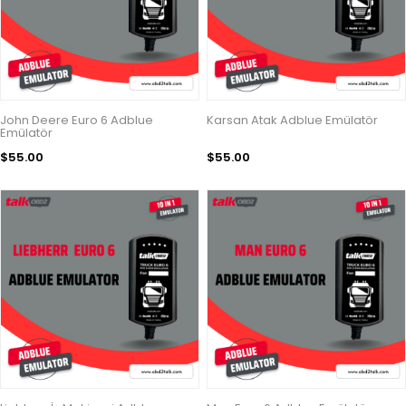
John Deere Euro 6 Adblue
Karsan Atak Adblue Emülatör
Emülatör
$55.00
$55.00