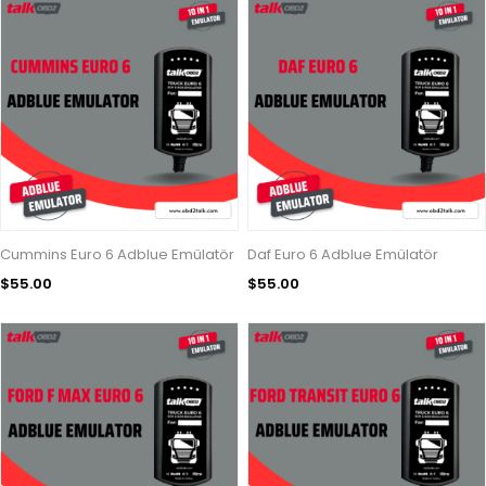
Cummins Euro 6 Adblue Emülatör
Daf Euro 6 Adblue Emülatör
$55.00
$55.00