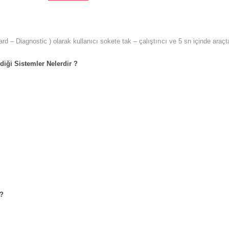
ard – Diagnostic ) olarak kullanıcı sokete tak – çalıştırıcı ve 5 sn içinde ar
iği Sistemler Nelerdir ?
 ?