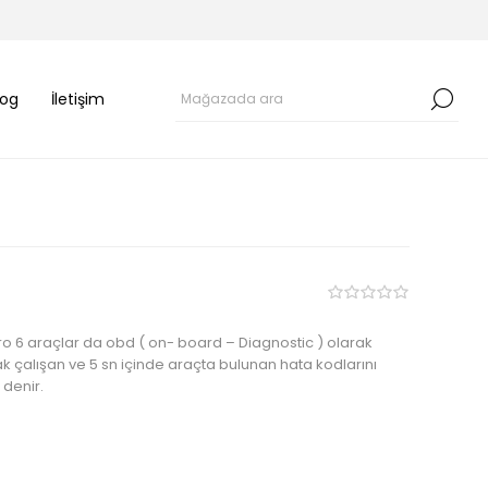
log
İletişim
uro 6 araçlar da obd ( on- board – Diagnostic ) olarak
rak çalışan ve 5 sn içinde araçta bulunan hata kodlarını
denir.