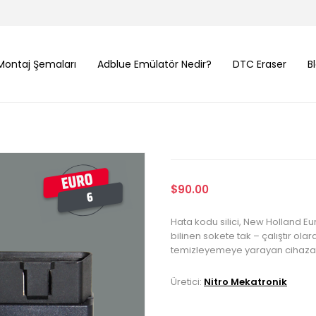
Montaj Şemaları
Adblue Emülatör Nedir?
DTC Eraser
B
$90.00
Hata kodu silici, New Holland E
bilinen sokete tak – çalıştır ola
temizleyemeye yarayan cihaza 
Üretici:
Nitro Mekatronik