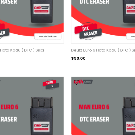
Hata Kodu ( DTC ) Silici
Deutz Euro 6 Hata Kodu ( DTC ) Sil
$90.00