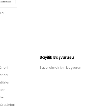
ici
Bayilik Başvurusu
rleri
Satıcı olmak için başvurun
rleri
törleri
iler
iler
ülatörleri