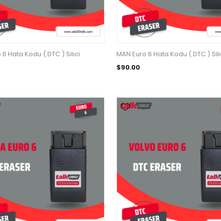
6 Hata Kodu ( DTC ) Silici
MAN Euro 6 Hata Kodu ( DTC ) Sili
$90.00