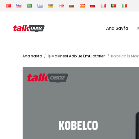
Ana Sayfa
Ana sayfa
/
İş Makinesi Adblue Emülatörleri
/
Kobelco İş Mak