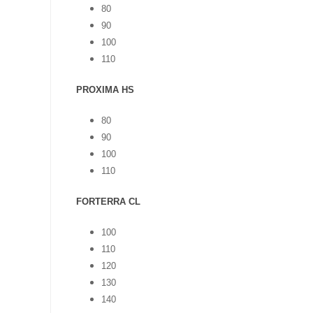
80
90
100
110
PROXIMA HS
80
90
100
110
FORTERRA CL
100
110
120
130
140