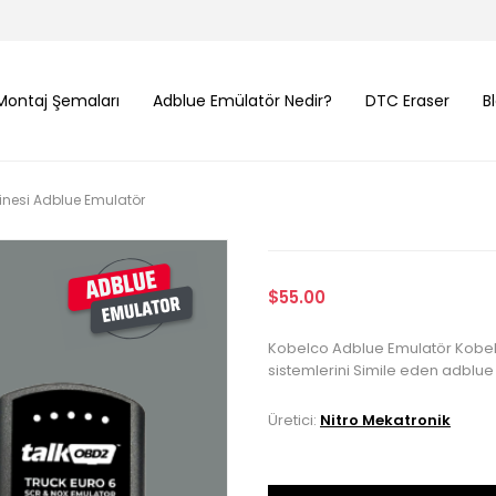
Montaj Şemaları
Adblue Emülatör Nedir?
DTC Eraser
B
inesi Adblue Emulatör
$55.00
Kobelco Adblue Emulatör Kobelc
sistemlerini Simile eden adblue k
Üretici:
Nitro Mekatronik