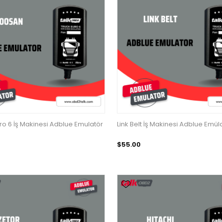
o 6 İş Makinesi Adblue Emulatör
Link Belt İş Makinesi Adblue Emül
$55.00