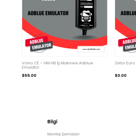
Volvo CE – HM HB İş Makinesi Adblue
Zetor Euro
Emülatör
$55.00
$0.00
Bilgi
Montaj Şemaları