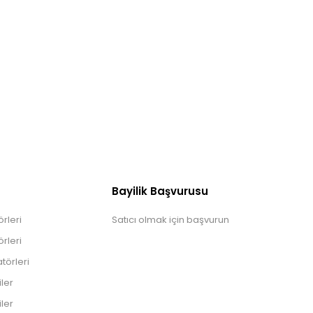
Bayilik Başvurusu
rleri
Satıcı olmak için başvurun
rleri
törleri
iler
iler