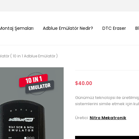
Montaj Şemaları
Adblue Emülatör Nedir?
DTC Eraser
B
atör ( 10 in 1 Adblue Emülatör )
$40.00
Günümüz teknolojisi ile üretilm
sistemlerini simile etmek için kul
Üretici:
Nitro Mekatronik