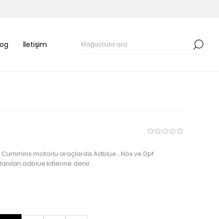
log
İletişim
iş Cummins motorlu araçlarda Adblue , Nox ve Dpf
lanılan adblue kitlerine denir .