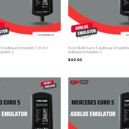
5 Adblue Emülatör ( 10 in 1
Ford 1846 Euro 5 Adblue Emülatör (
latör )
Adblue Emulatör )
$40.00