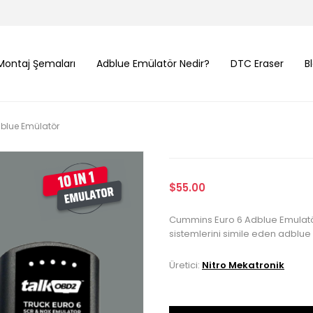
Montaj Şemaları
Adblue Emülatör Nedir?
DTC Eraser
B
blue Emülatör
$55.00
Cummins Euro 6 Adblue Emulatö
sistemlerini simile eden adblue k
Üretici:
Nitro Mekatronik