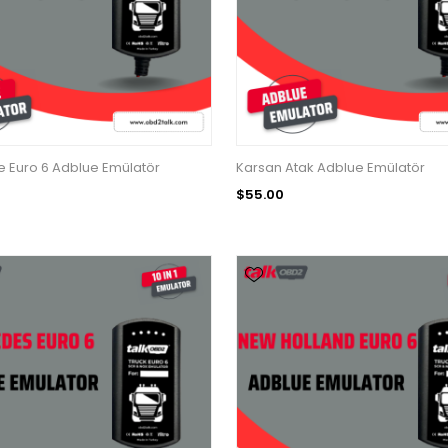
 Euro 6 Adblue Emülatör
Karsan Atak Adblue Emülatör
$55.00