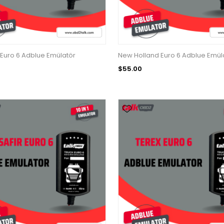
Euro 6 Adblue Emülatör
New Holland Euro 6 Adblue Emül
$55.00