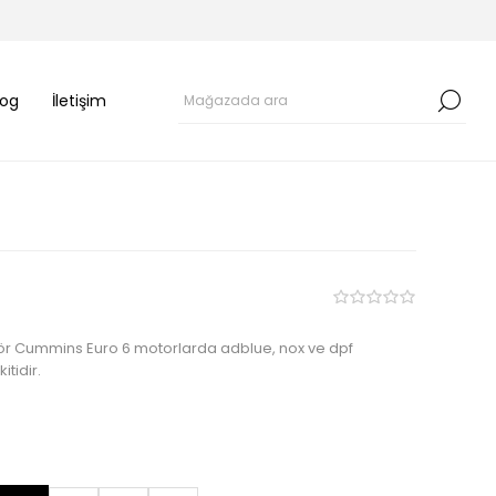
log
İletişim
r Cummins Euro 6 motorlarda adblue, nox ve dpf
itidir.