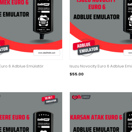
Euro 6 Adblue Emülatör
Isuzu Novocity Euro 6 Adblue Em
$55.00