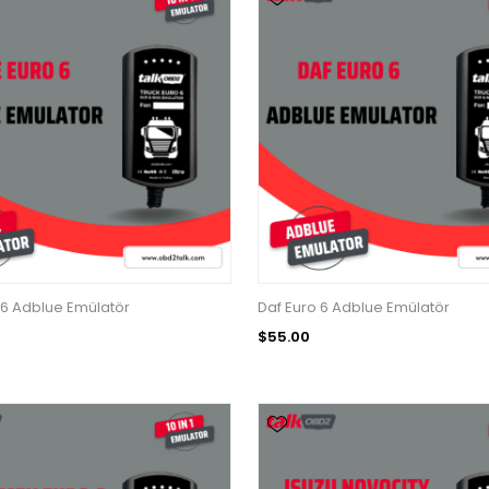
6 Adblue Emülatör
Daf Euro 6 Adblue Emülatör
$55.00