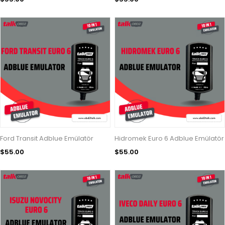
Ford Transit Adblue Emülatör
Hidromek Euro 6 Adblue Emülatör
$55.00
$55.00