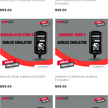
Iveco Euro 6 Adblue Emülatör
John Deere Euro 6 Adblue
Emülatör
$55.00
$55.00
Karsan Atak Adblue Emülatör
Liebherr İş Makinesi Adblue
Emülatör
$55.00
$55.00