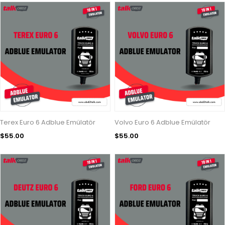
Terex Euro 6 Adblue Emülatör
Volvo Euro 6 Adblue Emülatör
$55.00
$55.00