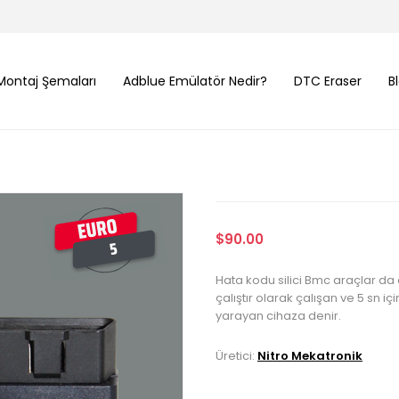
Montaj Şemaları
Adblue Emülatör Nedir?
DTC Eraser
B
$90.00
Hata kodu silici Bmc araçlar da 
çalıştır olarak çalışan ve 5 sn
yarayan cihaza denir.
Üretici:
Nitro Mekatronik