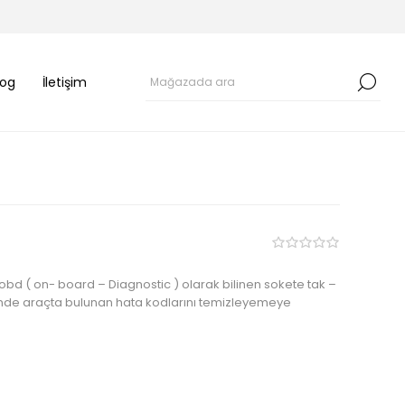
log
İletişim
obd ( on- board – Diagnostic ) olarak bilinen sokete tak –
 içinde araçta bulunan hata kodlarını temizleyemeye