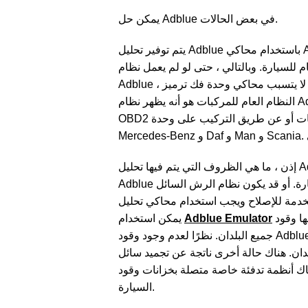
يمكن حل Adblue في بعض الحالات.
يتم توفير تحليل Adblue باستخدام محاكي Adblue. إذا تم استخدام محاكي تحليل Adblue في أي مركبة ، فسيظهر كما لو تم استخدام Adblue في النظام
العام للسيارة. وبالتالي ، حتى لو لم يعمل نظام Adblue ، فإن السيارة لا تحذر ولا تفقد الأداء بأي شكل من الأشكال. حتى إذا لم يتبق وقود Adbl
Adblue ، فستبدأ السيارة. لا يتسبب محاكي وحدة فك ترميز Adblue في أي ضرر للمركبات. يقوم المحاكي فقط بتحليل نظام Adblue. التأثير الوحيد على
النظام العام للمركبات هو أنه يظهر نظام Adblue كما لو كان يعمل. محاكي Adblue سهل الاستخدام للغاية. يتم توفير الاتصال عن طريق توصيل مدخلات
OBD2 للمركبات أو عن طريق التركيب على وحدة canbus. Adblue Emulator متوافق مع سيارات العديد من العلامات التجارية مثل Renault و Volvo و
إذن ، ما هي الظروف التي يتم فيها تحليل Adblue؟ بادئ ذي بدء ، نظرًا لأن سائل Adblue هو سائل أساسي ، فإن له تأثير تآكل على بعض المواد. إذا تسرب
Adblue إلى أماكن غير مرغوب فيها في السيارة ، فقد تتلف أجزاء السيارة. أو قد يكون نظام الرش السائل Adblue في السيارة معطلاً. في مثل هذه الحالات ،
يجب نقل المركبات إلى الخدمة للإصلاح ويجب استخدام محاكي تحليل Adblue.  ذلك ، إذا نفد وقود
يمكن استخدام
Adblue Emulator
حتى تزود السيارة بالوقود. ومع ذلك ، هناك دول لا يُباع فيها وقود Adblue ، لأن استخدام وقود Adblue ليس إلزاميًا في
جميع البلدان. نظرًا لعدم وجود وقود Adblue متبقي في المركبات المستخدمة في هذه البلدان ، يحدث فقد الطاقة وتلف السيارة. يجب على شركات الشحن
تقوم بها في هذه البلدان. هناك حالة أخرى ناتجة عن تجميد سائل
-11 درجة. لهذا السبب ، هناك أنظمة تدفئة خاصة متصلة بخزانات وقود Adblue. ة ، يتجمد سائل
السيارة.