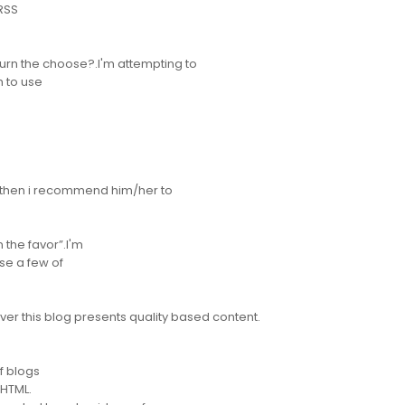
 RSS
return the choose?.I'm attempting to
h to use
 then i recommend him/her to
n the favor”.I'm
use a few of
ver this blog presents quality based content.
if blogs
 HTML.