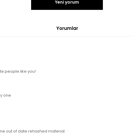
Yeni yorum
Yorumlar
te people like you!
ry one
ame out of date rehashed material.