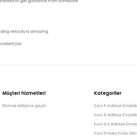
 I wanted to get guidance from someone
ading velocity is amazing.
cellent job
Müşteri hizmetleri
Kategoriler
Bizimle iletişime geçin
Euro 5 Adblue Emülatö
Euro 6 Adblue Emülatö
Euro 6.2 Adblue Emüla
Euro 5 Hata Kodu Silic