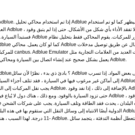
ue في خزان
Mercedes-Benz و Daf و Man و Scania. يعمل بشكل صحيح عند إنشاء اتصال بين السيارة ومحاكي Adblue.
بالإضافة إلى Adblue من السيارة ، فقد لا تبدأ السيارة.
الدولية أيضًا الانتباه إلى وسائل النقل التي س Adblue عند -11 درجة. سائل Adblue يتجمد عند
عندما تتعطل أنظمة التدفئ Adblue ويسبب مشاكل في