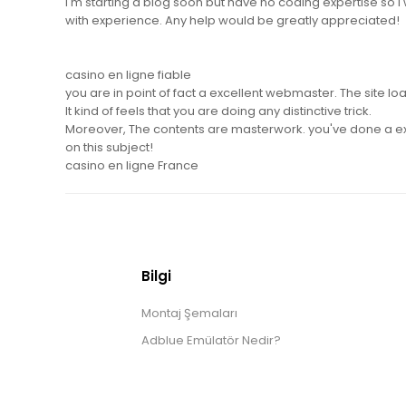
I'm starting a blog soon but have no coding expertise so
with experience. Any help would be greatly appreciated!
casino en ligne fiable
you are in point of fact a excellent webmaster. The site lo
It kind of feels that you are doing any distinctive trick.
Moreover, The contents are masterwork. you've done a ex
on this subject!
casino en ligne France
Bilgi
Montaj Şemaları
Adblue Emülatör Nedir?