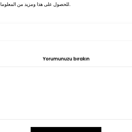
للحصول على هذا ومزيد من المعلومات ، يمكنك الاتصال بنا على 0850755 0230.
Yorumunuzu bırakın