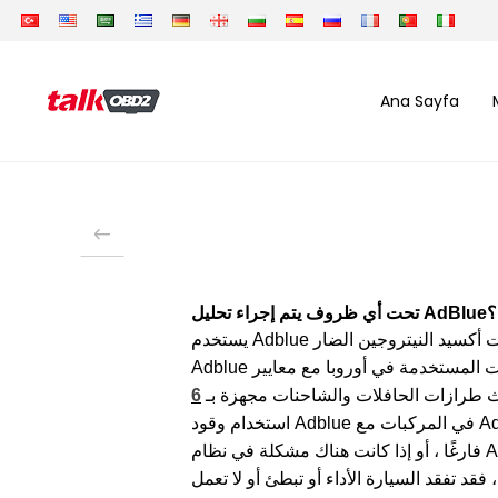
Ana Sayfa
تحت أي ظروف يتم إجراء تحليل AdBlue؟
يستخدم Adblue لتقليل انبعاثات أكسيد النيتروجين الضار (Nox) في الهواء من عوادم الحافلات والشاحنات وشاحنات الديزل. لذلك ، فإن استخدام سائل
6
وأن جميع أحدث طرازات الحافلات والشاحنات مجهزة بـ Adblue. نظام Adblue هو جزء من نظام SCR يستخدم لتقليل قيم الانبعاث. اليوم ، من الضروري
استخدام وقود Adblue في المركبات مع Adblue. يسري هذا الالتزام في البلدان ذات معايير Euro 5 و Euro 6. إذا كان الوقود في خزان Adblue منخفضًا أو
فارغًا ، أو إذا كانت هناك مشكلة في نظام Adblue ، تحدث مشكلة في المركبات التي تستخدم Adblue. بادئ ذي بدء ، يتم تلقي تحذيرات مختلفة من نظام