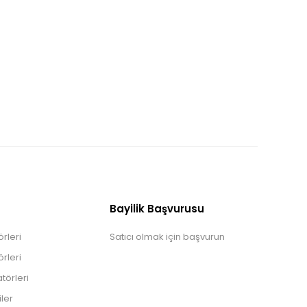
Bayilik Başvurusu
rleri
Satıcı olmak için başvurun
rleri
törleri
iler