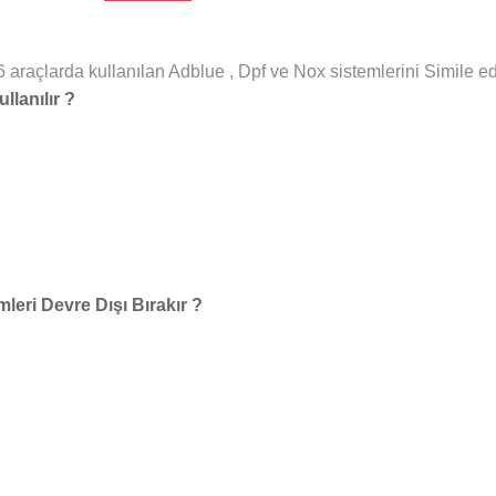
raçlarda kullanılan Adblue , Dpf ve Nox sistemlerini Simile ede
lanılır ?
eri Devre Dışı Bırakır ?