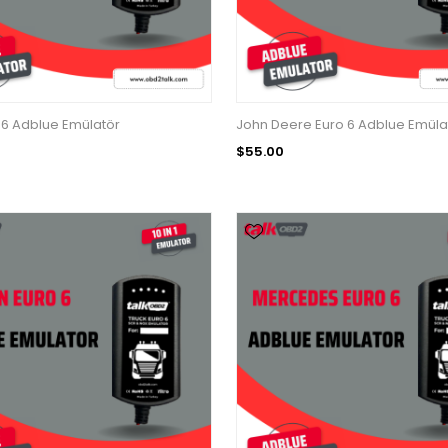
 6 Adblue Emülatör
John Deere Euro 6 Adblue Emüla
$55.00