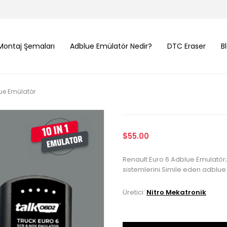
Montaj Şemaları
Adblue Emülatör Nedir?
DTC Eraser
B
ue Emülatör
$55.00
Renault Euro 6 Adblue Emulatör;
sistemlerini Simile eden adblue k
Üretici:
Nitro Mekatronik