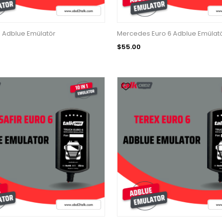
 Adblue Emülatör
Mercedes Euro 6 Adblue Emülat
$55.00