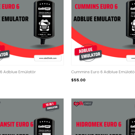
6 Adblue Emülatör
Cummins Euro 6 Adblue Emülatö
$55.00