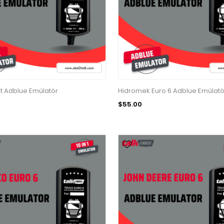
it Adblue Emülatör
Hidromek Euro 6 Adblue Emülatö
$55.00