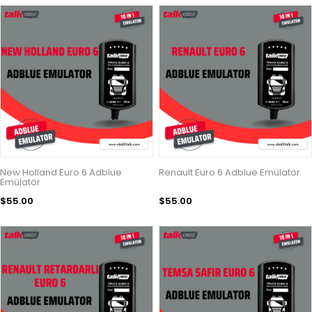
New Holland Euro 6 Adblue
Renault Euro 6 Adblue Emülatör
Emülatör
$55.00
$55.00