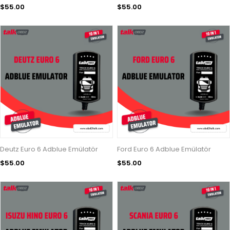
$55.00
$55.00
Deutz Euro 6 Adblue Emülatör
Ford Euro 6 Adblue Emülatör
$55.00
$55.00