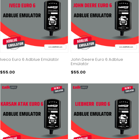
Iveco Euro 6 Adblue Emülatör
John Deere Euro 6 Adblue
Emülatör
$55.00
$55.00