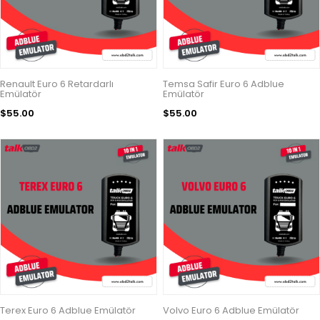
Renault Euro 6 Retardarlı
Temsa Safir Euro 6 Adblue
Emülatör
Emülatör
$55.00
$55.00
Terex Euro 6 Adblue Emülatör
Volvo Euro 6 Adblue Emülatör