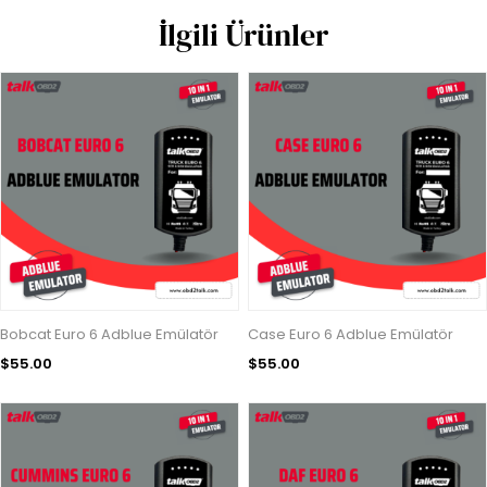
İlgili Ürünler
Bobcat Euro 6 Adblue Emülatör
Case Euro 6 Adblue Emülatör
$55.00
$55.00