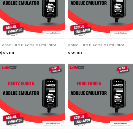
Terex Euro 6 Adblue Emülatör
Volvo Euro 6 Adblue Emülatör
$55.00
$55.00