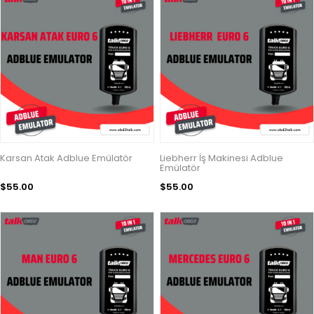
Karsan Atak Adblue Emülatör
Liebherr İş Makinesi Adblue
Emülatör
$55.00
$55.00