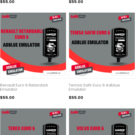
$55.00
$55.00
Renault Euro 6 Retardarlı
Temsa Safir Euro 6 Adblue
Emülatör
Emülatör
$55.00
$55.00