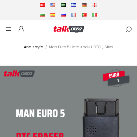
Ana sayfa
/
Man Euro 5 Hata Kodu ( DTC ) Silici