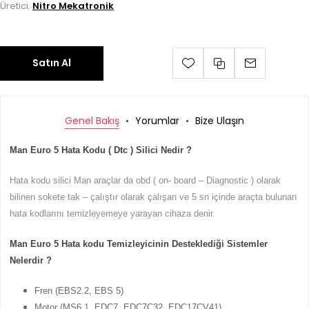
Üretici:
Nitro Mekatronik
Satın Al
Genel Bakış
Yorumlar
Bize Ulaşın
Man Euro 5 Hata Kodu ( Dtc ) Silici Nedir ?
Hata kodu silici Man araçlar da obd ( on- board – Diagnostic ) olarak
bilinen sokete tak – çalıştır olarak çalışan ve 5 sn içinde araçta bulunan
hata kodlarını temizleyemeye yarayan cihaza denir.
Man Euro 5 Hata kodu Temizleyicinin Desteklediği Sistemler
Nelerdir ?
Fren (EBS2.2, EBS 5)
Motor (MS6.1, EDC7, EDC7C32, EDC17CV41)